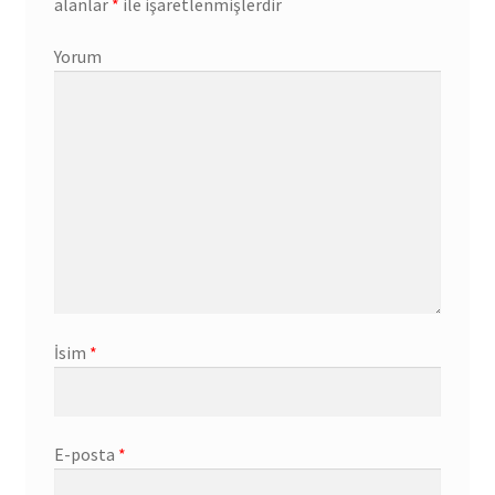
alanlar
*
ile işaretlenmişlerdir
Yorum
İsim
*
E-posta
*