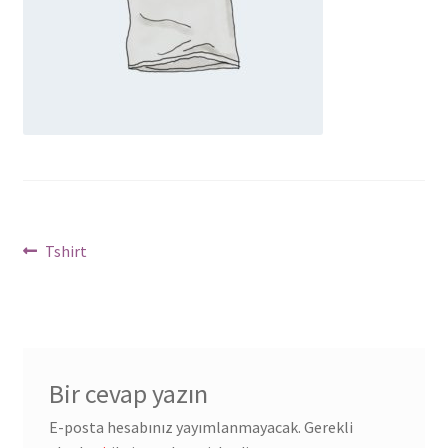
Soru Cevap
Ürünler
Yazı
Önceki
Tshirt
yazı:
dolaşımı
Bir cevap yazın
E-posta hesabınız yayımlanmayacak.
Gerekli